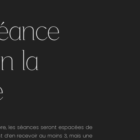
éance
n la
e
ière, les séances seront espacées de
st d’en recevoir au moins 3, mais une