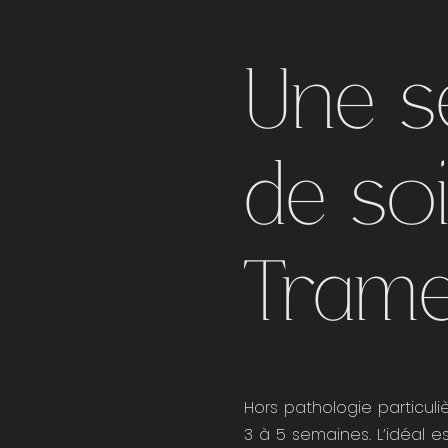
Une s
de soi
Tram
Hors pathologie particul
3 à 5 semaines. L’idéal e