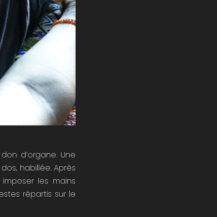
n don d’organe. Une
os, habillée. Après
t imposer les mains
stes répartis sur le